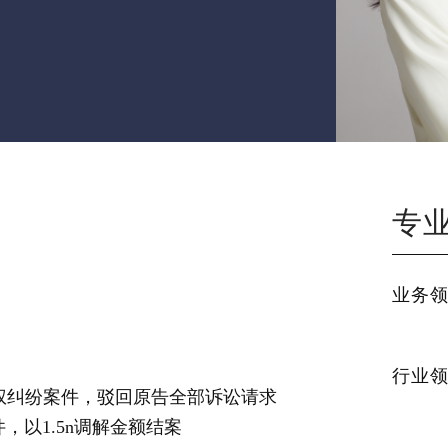
专
业务
行业
权纠纷案件，驳回原告全部诉讼请求
以1.5n调解金额结案