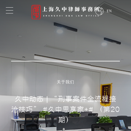
EN
专业领域
业务领域
行业领域
关于我们
探索我们的专业知识
久中动态 | “刑事案件全流程接
洽技巧” #久中思享家+# （第20
期）