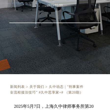
2025/05/09
新闻列表
>
关于我们
>
久中动态 | “刑事案件
全流程接洽技巧” #久中思享家+# （第20期）
2025年5月7日，上海久中律师事务所第20