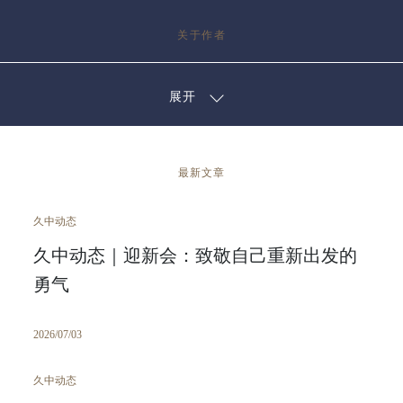
关于作者
展开
最新文章
久中动态
久中动态｜迎新会：致敬自己重新出发的
勇气
2026/07/03
久中动态