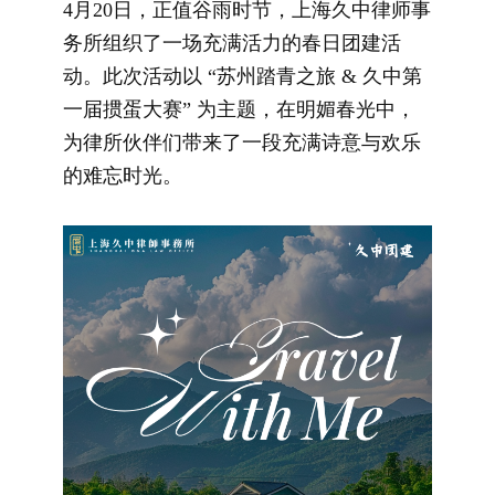
4月20日，正值谷雨时节，上海久中律师事
务所组织了一场充满活力的春日团建活
动。此次活动以 “苏州踏青之旅 & 久中第
一届掼蛋大赛” 为主题，在明媚春光中，
为律所伙伴们带来了一段充满诗意与欢乐
的难忘时光。