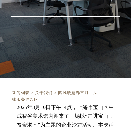
新闻列表
>
关于我们
>
煦风暖意春三月，法
律服务进园区
2025年3月10日下午14点，上海市宝山区中
成智谷美术馆内迎来了一场以“走进宝山，
投资淞南”为主题的企业沙龙活动。本次活