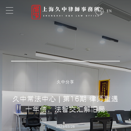
EN
专业领域
业务领域
行业领域
久中分享
探索我们的专业知识
久中常法中心 | 第16期 律师重遇
十年债，法智交汇解旧局
2025/03/26