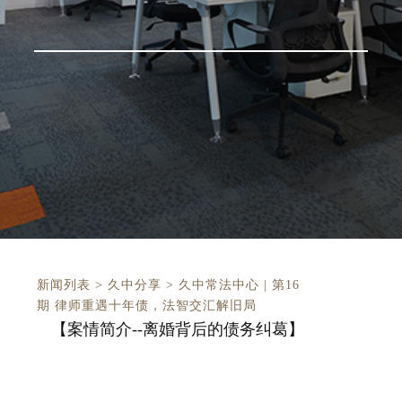
新闻列表
>
久中分享
>
久中常法中心 | 第16
期 律师重遇十年债，法智交汇解旧局
【案情简介--
离婚背后的债务纠葛】